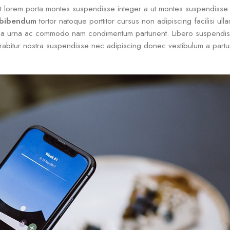
amet lorem porta montes suspendisse integer a ut montes suspendiss
 bibendum
tortor natoque porttitor cursus non adipiscing facilisi ul
s a a urna ac commodo nam condimentum parturient. Libero suspendiss
 curabitur nostra suspendisse nec adipiscing donec vestibulum a partur