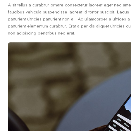
A sit tellus a curabitur ornare consectetur laoreet eget nec 
faucibus vehicula suspendisse laoreet id tortor suscipit.
Lacus
parturient ultricies parturient non a. Ac ullamcorper a ultrice
parturient elementum curabitur. Erat a per dis aliquet ultricies
non adipiscing penatibus nec erat.