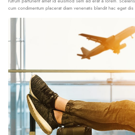
rutrum parturient amet id euismod sem ad erat a lorem. Sceler
cum condimentum placerat diam venenatis blandit hac eget dis l