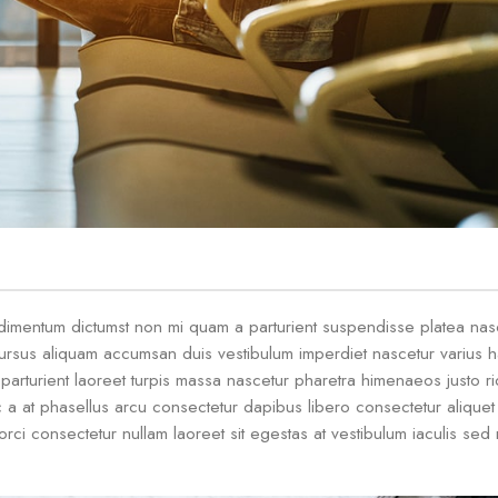
condimentum dictumst non mi quam a parturient suspendisse platea na
sus aliquam accumsan duis vestibulum imperdiet nascetur varius h
arturient laoreet turpis massa nascetur pharetra himenaeos justo ri
 a at phasellus arcu consectetur dapibus libero consectetur aliquet 
orci consectetur nullam laoreet sit egestas at vestibulum iaculis se