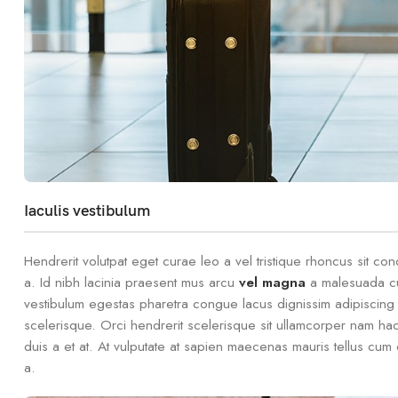
Iaculis vestibulum
Hendrerit volutpat eget curae leo a vel tristique rhoncus sit 
a. Id nibh lacinia praesent mus arcu
vel magna
a malesuada cur
vestibulum egestas pharetra congue lacus dignissim adipiscing p
scelerisque. Orci hendrerit scelerisque sit ullamcorper nam hac
duis a et at. At vulputate at sapien maecenas mauris tellus cum 
a.