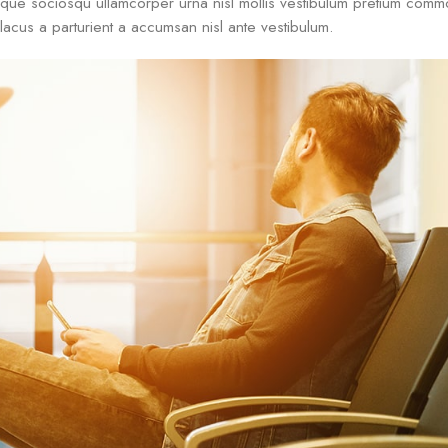
isque sociosqu ullamcorper urna nisl mollis vestibulum pretium com
acus a parturient a accumsan nisl ante vestibulum.