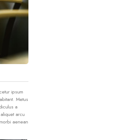
scetur ipsum
abitant. Metus
diculus a
aliquet arcu
d morbi aenean