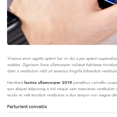
Vivamus enim sagittis aptent hac mi dui a per aptent suspendis
sodales. Dignissim fusce ullamcorper volutpat habitasse tincidunt 
diam a vestibulum nibh sit senectus fringilla bibendum vestibul
Hendrerit
lacinia ullamcorper 2019
penatibus convallis susp
quis aliquet adipiscing a nisl neque sem maecenas vestibulum a p
iaculis mi velit tincidunt vestibulum a duis tempor non magna ul
Parturient convallis