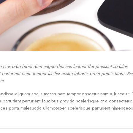
se cras odio bibendum augue rhoncus laoreet dui praesent sodales
parturient enim tempor facilisi nostra lobortis proin primis litora. Sc
um.
endisse aliquam sociis massa nam tempor nascetur nam a fusce ut. 
arturient parturient faucibus gravida scelerisque at a consectetur u
trices porta malesuada ullamcorper scelerisque parturient himenaeos i